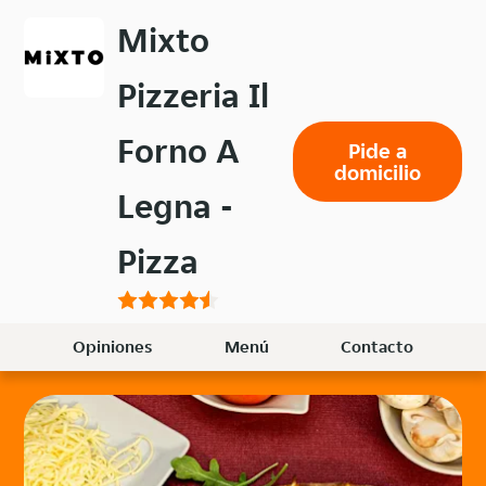
Volver
Mixto
al
menú
Pizzeria Il
principal
Forno A
Pide a
domicilio
Legna -
Pizza
Opiniones
Menú
Contacto